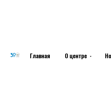
Главная
О центре
Но
Выписка из Единого государственного реест
Выписка из Единого государственного реест
Выписка из Единого государственного реест