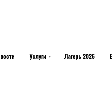
вости
Услуги
Лагерь 2026
ДОКУМЕНТЫ
ра юридических лиц
от 27.05.2026
ра юридических лиц
от 03.04.2026
ра юридических лиц
от 12.03.2025